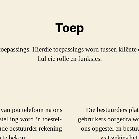
Toep
toepassings. Hierdie toepassings word tussen kliënte 
hul eie rolle en funksies.
 van jou telefoon na ons
Die bestuurders pla
telling word ‘n toestel-
gebruikers oorgedra wo
oude bestuurder rekening
ons opgestel en bestuu
a te bekom.
wat gekies het 