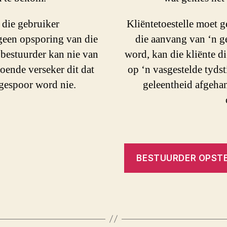
 die gebruiker
Kliëntetoestelle moet 
 geen opsporing van die
die aanvang van ‘n g
 bestuurder kan nie van
word, kan die kliënte di
doende verseker dit dat
op ‘n vasgestelde tydst
pgespoor word nie.
geleentheid afgehand
BESTUURDER OPSTE