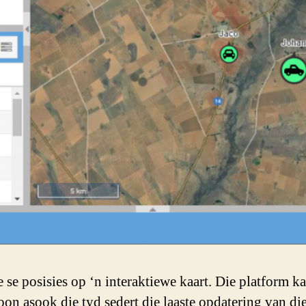
le se posisies op ‘n interaktiewe kaart. Die platform 
oon asook die tyd sedert die laaste opdatering van die 